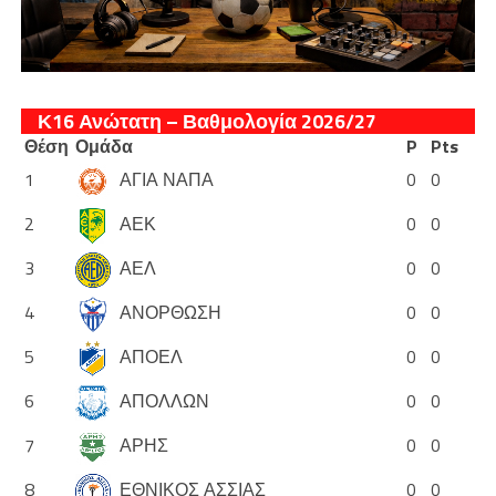
Κ16 Ανώτατη – Βαθμολογία 2026/27
Θέση
Ομάδα
P
Pts
1
ΑΓΙΑ ΝΑΠΑ
0
0
2
ΑΕΚ
0
0
3
ΑΕΛ
0
0
4
ΑΝΟΡΘΩΣΗ
0
0
5
ΑΠΟΕΛ
0
0
6
ΑΠΟΛΛΩΝ
0
0
7
ΑΡΗΣ
0
0
8
ΕΘΝΙΚΟΣ ΑΣΣΙΑΣ
0
0