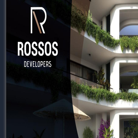
χειρότερο η ημιμάθεια.
Είναι πολύ σημαντικό ο ποδοσφαιριστής να 
Η απειρία καθυστερεί ένα ποδοσφαιριστή να
φέρουν αντίθετα αποτελέσματα.
Ο στόχος είναι η συντομότερη δυνατή επιστ
ασφάλεια.
Χρειάζονται γνώσεις για να το εφαρμόσει κα
Μια επαγγελματική ακαδημία ποδοσφαίρου ε
ορθοπεδικό ιατρό με ειδίκευση στους αθλητ
Η ιατρική ομάδα θα πρέπει να απαρτίζεται 
οποίοι έχουν την γνώση και όχι επειδή «βαφτ
Ευτυχώς έχουμε αρκετούς τέτοιους επαγγελ
στον νεαρό ποδοσφαιριστή εντός και εκτός 