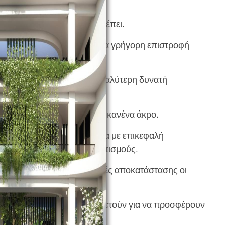
επιστρέφει την ώρα που πρέπει.
 επιστρέψει, ενώ η πίεση για γρήγορη επιστροφή
ροφή του αθλητή με την μεγαλύτερη δυνατή
νείς για να μην υποπέσει σε κανένα άκρο.
πενδύει στην ιατρική ομάδα με επικεφαλή
ικούς παιδιατρικούς τραυματισμούς.
από θεραπευτές και γυμναστές αποκατάστασης οι
ίστηκαν» ειδικοί.
ματίες που καθημερινά μελετούν για να προσφέρουν
ακαδημιών.