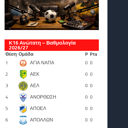
Κ16 Ανώτατη – Βαθμολογία
2026/27
Θέση
Ομάδα
P
Pts
1
ΑΓΙΑ ΝΑΠΑ
0
0
2
ΑΕΚ
0
0
3
ΑΕΛ
0
0
4
ΑΝΟΡΘΩΣΗ
0
0
5
ΑΠΟΕΛ
0
0
6
ΑΠΟΛΛΩΝ
0
0