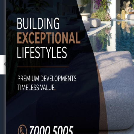
Η ιατρική ομάδα θα πρέπει να έχει την ίδια φ
ταχύτητα.
Σημαντικό είναι το medical clear πριν την ε
επανεξέταση δίνει την άδεια να επιστρέψει 
Οι γονείς θα πρέπει να καταλάβουν ότι υπ
τραυματισμού και να μην πιέζουν τα ίδια τα 
Ένα παιδί που είναι τραυματίας θέλει την στ
του.
Δρ. Ελένη Θεοδώρου
Κινησιολόγος
.