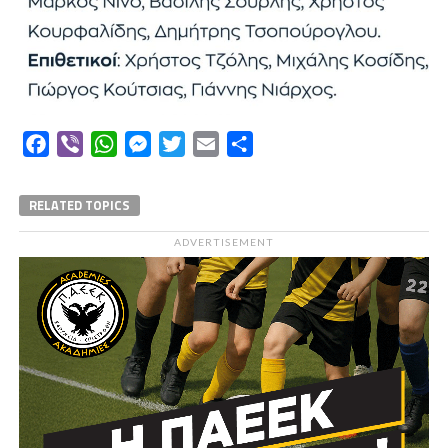
Facebook
Viber
WhatsApp
Messenger
Twitter
Email
Μοιραστείτε
RELATED TOPICS
ADVERTISEMENT