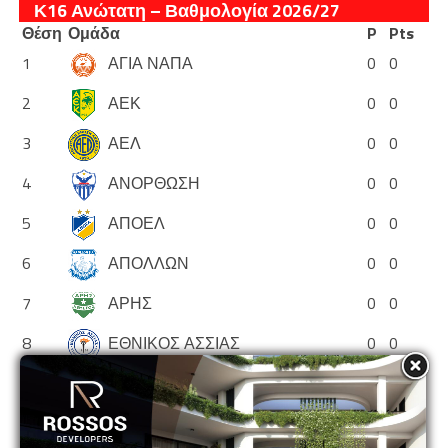
Κ16 Ανώτατη – Βαθμολογία 2026/27
Θέση
Ομάδα
P
Pts
1
ΑΓΙΑ ΝΑΠΑ
0
0
2
ΑΕΚ
0
0
3
ΑΕΛ
0
0
4
ΑΝΟΡΘΩΣΗ
0
0
5
ΑΠΟΕΛ
0
0
6
ΑΠΟΛΛΩΝ
0
0
7
ΑΡΗΣ
0
0
8
ΕΘΝΙΚΟΣ ΑΣΣΙΑΣ
0
0
9
ΘΟΙ
0
0
10
ΝΕΑ ΣΑΛΑΜΙΝΑ
0
0