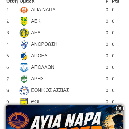
Θέση
Ομάδα
P
Pts
1
ΑΓΙΑ ΝΑΠΑ
0
0
2
ΑΕΚ
0
0
3
ΑΕΛ
0
0
4
ΑΝΟΡΘΩΣΗ
0
0
5
ΑΠΟΕΛ
0
0
6
ΑΠΟΛΛΩΝ
0
0
7
ΑΡΗΣ
0
0
8
ΕΘΝΙΚΟΣ ΑΣΣΙΑΣ
0
0
9
ΘΟΙ
0
0
10
ΝΕΑ ΣΑΛΑΜΙΝΑ
0
0
11
ΟΛΥΜΠΙΑΚΟΣ
0
0