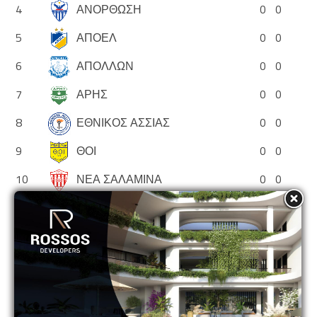
4
ΑΝΟΡΘΩΣΗ
0
0
5
ΑΠΟΕΛ
0
0
6
ΑΠΟΛΛΩΝ
0
0
7
ΑΡΗΣ
0
0
8
ΕΘΝΙΚΟΣ ΑΣΣΙΑΣ
0
0
9
ΘΟΙ
0
0
10
ΝΕΑ ΣΑΛΑΜΙΝΑ
0
0
11
ΟΛΥΜΠΙΑΚΟΣ
0
0
12
ΟΜΟΝΟΙΑ
0
0
13
ΟΜΟΝΟΙΑ ΑΡΑΔΙΠΠΟΥ
0
0
14
ΠΑΦΟΣ
0
0