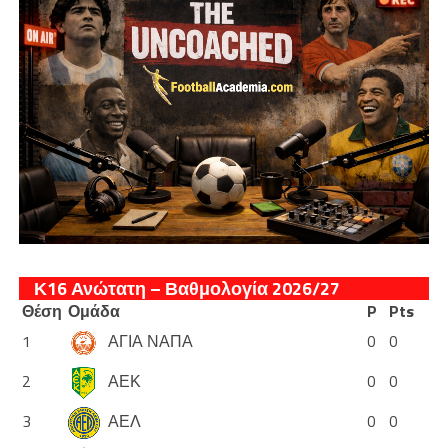
Κ16 Ανώτατη – Βαθμολογία 2026/27
Θέση
Ομάδα
P
Pts
1
ΑΓΙΑ ΝΑΠΑ
0
0
2
ΑΕΚ
0
0
3
ΑΕΛ
0
0