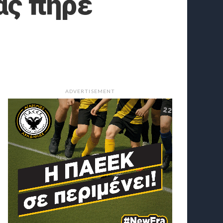
ας πήρε
ADVERTISEMENT