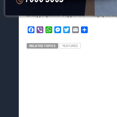
σε
πρωτάθλημα του αγροτικού.
Επαγγελματικό συμβόλαιο + Χωρίς ευκαι
Facebook
Viber
WhatsApp
Messenger
Twitter
Email
Μοιραστείτε
RELATED TOPICS
FEATURED