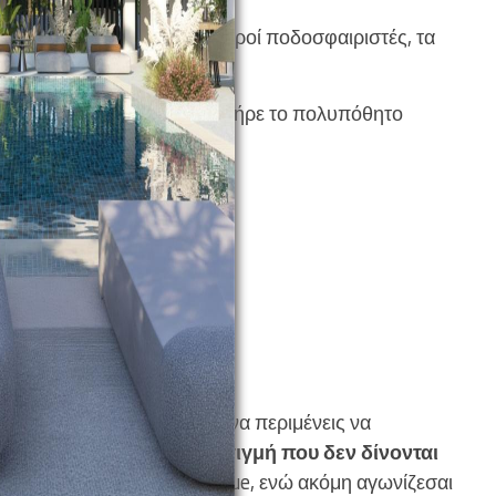
ε
18
ποδοσφαιριστών,
4
νεαροί ποδοσφαιριστές, τα
22%
, που τα κατάφερε και πήρε το πολυπόθητο
ρα τι γίνεται;
ίγουρα είναι σημαντικό.
αρών ποδοσφαιριστών
, το να περιμένεις να
έσα στο γήπεδο (
από τη στιγμή που δεν δίνονται
ακτήσεις στο Champions League, ενώ ακόμη αγωνίζεσαι