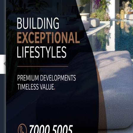
Σε συγκεκριμένη ομάδα
Κ15
, σε σύνολο τότ
καταφέραν και έγιναν επαγελλματίες.
Καθόλου άσχημο το ποσοστό της τάξης του
επαγγελματικό συμβόλαιο.
Όμως, πέραν του συμβολαίου, από εκεί και πέ
Πως τους διαχειρίστηκαν;
Που βρίσκονται σήμερα;
Το να πάρεις ένα επαγγελματικό συμβόλαιο σ
Είναι το πρώτο βήμα.
Όμως,
χωρίς πλάνο διαχείρισης των νε
εξαργυρωθεί το επαγγελματικό συμβόλαιο μ
ευκαιρίες
), είναι σαν να περιμένεις να κατ