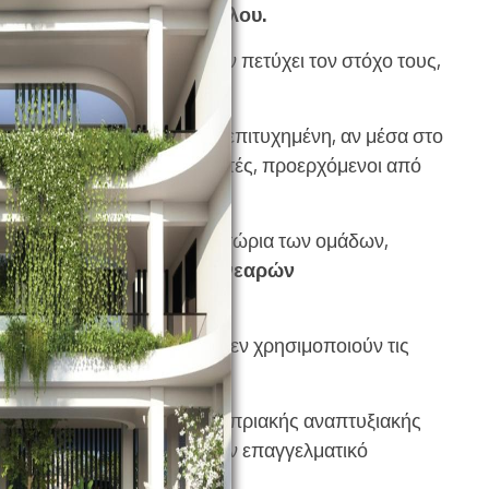
 κάποιες μπορεί και καθόλου.
, ότι σαν Ακαδημία, έχουν πετύχει τον στόχο τους,
την Α’ ομάδα.
ημία θεωρείται απόλυτα επιτυχημένη, αν μέσα στο
 τέσσερις (4) ποδοσφαιριστές, προερχόμενοι από
 ποδοσφαιρικά χώρες, τα φυτώρια των ομάδων,
αίδευση και την πώληση νεαρών
κό κέρδος.
 ομάδες, μικρές ή μεγάλες, δεν χρησιμοποιούν τις
αν δούμε το ρόστερ μιας Κυπριακής αναπτυξιακής
 αυτούς κατάφεραν και πήραν επαγγελματικό