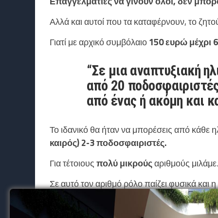
Επαγγελματίες να γίνουν όλοι, δεν μπορ
Αλλά και αυτοί που τα καταφέρνουν, το ζητο
Γιατί με αρχικό συμβόλαιο
150 ευρώ μέχρι 
“Σε μια αναπτυξιακή η
από
20
ποδοσφαιριστές
από
ένας ή
ακόμη και κ
Το ιδανικό θα ήταν να μπορέσεις από κάθε η
καιρός) 2-3 ποδοσφαιριστές.
Για τέτοιους
πολύ μικρούς
αριθμούς μιλάμε
Σε αυτό τον αριθμό ρόλο παίζει φυσικά και η
Δεν έχουν όλες οι ηλικίες τα ίδια ταλέντα.