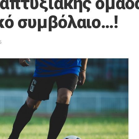
ναπτυξιακής ομάδ
κό συμβόλαιο…!
6