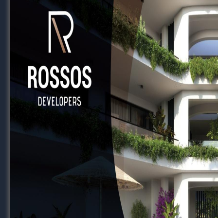
Άλλες περισσότερες, άλλες λιγότερες και
Σε προηγμένες ποδοσφαιρικά χώρες, θεωρούν
αν δώσουν
έστω και ένα ποδοσφαιριστή σ
Υπάρχουν σχολές ποδοσφαίρου, όπου η Ακαδ
ρόστερ της 18αδας της Α’ ομάδας, υπάρχουν
την Ακαδημία,
την τελευταία 10ετια.
Αλλά μεγέθη σίγουρα, γιατί σε προηγμένες
λειτουργούν
ως πηγή εσόδων με την εκπ
ποδοσφαιριστών, με όφελος το οικονομι
Κάτι που δεν συμβαίνει στην Κύπρο, γιατί οι
Ακαδημίες
για τέτοιο project.
Υπάρχουν και ενθαρρυντικά στοιχεία όμως, 
ομάδας στα
Κ15
, στο πόσοι αριθμητικά απ’
συμβόλαιο.