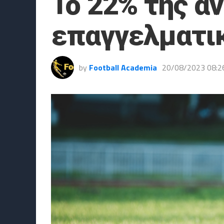
Το 22% της α
επαγγελματι
by
Football Academia
20/08/2023 08:2