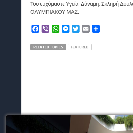
Του ευχόμαστε Υγεία, Δύναμη, Σκληρή Δουλει
ΟΛΥΜΠΙΑΚΟΥ ΜΑΣ.
Facebook
Viber
WhatsApp
Messenger
Twitter
Email
Μοιραστείτε
RELATED TOPICS
FEATURED