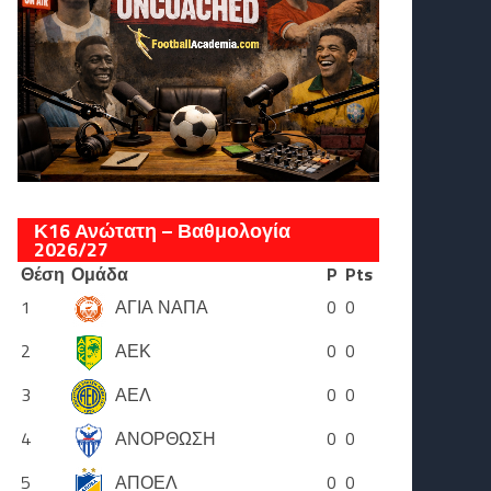
Κ16 Ανώτατη – Βαθμολογία
2026/27
Θέση
Ομάδα
P
Pts
1
ΑΓΙΑ ΝΑΠΑ
0
0
2
ΑΕΚ
0
0
3
ΑΕΛ
0
0
4
ΑΝΟΡΘΩΣΗ
0
0
5
ΑΠΟΕΛ
0
0