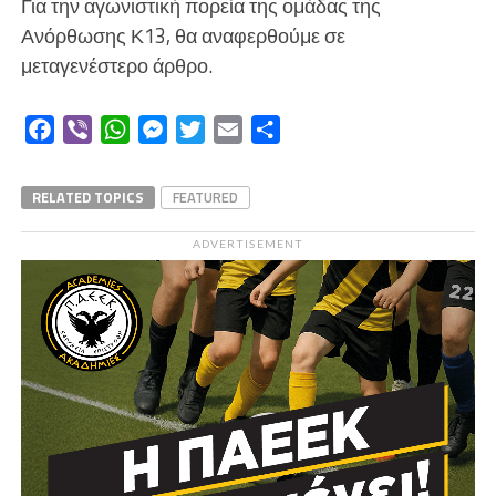
Για την αγωνιστική πορεία της ομάδας της
Ανόρθωσης Κ13, θα αναφερθούμε σε
μεταγενέστερο άρθρο.
Facebook
Viber
WhatsApp
Messenger
Twitter
Email
Μοιραστείτε
RELATED TOPICS
FEATURED
ADVERTISEMENT