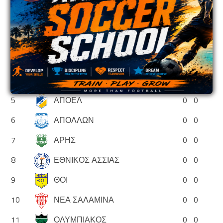
Θέση
Ομάδα
P
Pts
1
ΑΓΙΑ ΝΑΠΑ
0
0
2
ΑΕΚ
0
0
3
ΑΕΛ
0
0
4
ΑΝΟΡΘΩΣΗ
0
0
5
ΑΠΟΕΛ
0
0
6
ΑΠΟΛΛΩΝ
0
0
7
ΑΡΗΣ
0
0
8
ΕΘΝΙΚΟΣ ΑΣΣΙΑΣ
0
0
9
ΘΟΙ
0
0
10
ΝΕΑ ΣΑΛΑΜΙΝΑ
0
0
11
ΟΛΥΜΠΙΑΚΟΣ
0
0