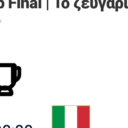
 Final | Το ζευγάρ
3