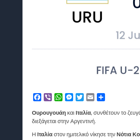
Facebook
Viber
WhatsApp
Messenger
Twitter
Email
Μοιραστείτε
Ουρουγουάη
και
Ιταλία
, συνθέτουν το ζευ
διεξάγεται στην Αργεντινή.
Η
Ιταλία
στον ημιτελικό νίκησε την
Νότια
Κο