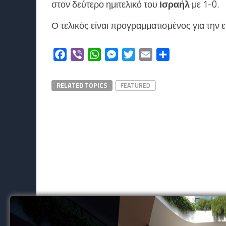
στον δεύτερο ημιτελικό του
Ισραήλ
με 1-0.
Ο τελικός είναι προγραμματισμένος για την
Facebook
Viber
WhatsApp
Messenger
Twitter
Email
Μοιραστείτε
RELATED TOPICS
FEATURED