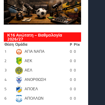
Κ16 Ανώτατη – Βαθμολογία
2026/27
Θέση
Ομάδα
P
Pts
1
ΑΓΙΑ ΝΑΠΑ
0
0
2
ΑΕΚ
0
0
3
ΑΕΛ
0
0
4
ΑΝΟΡΘΩΣΗ
0
0
5
ΑΠΟΕΛ
0
0
6
ΑΠΟΛΛΩΝ
0
0