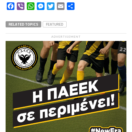
Facebook
Viber
WhatsApp
Messenger
Twitter
Email
Μοιραστείτε
RELATED TOPICS
FEATURED
ADVERTISEMENT