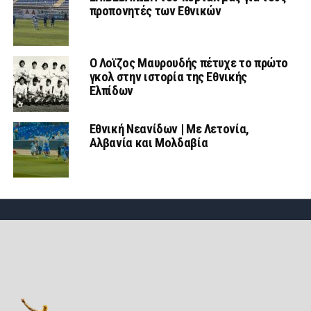
προπονητές των Εθνικών
Ο Λοϊζος Μαυρουδής πέτυχε το πρώτο
γκολ στην ιστορία της Εθνικής
Ελπίδων
Εθνική Νεανίδων | Mε Λετονία,
Αλβανία και Μολδαβία