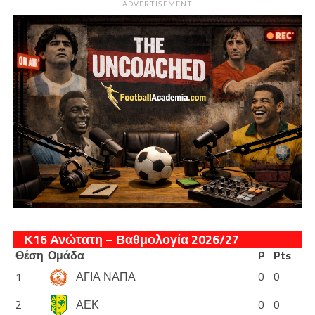
ADVERTISEMENT
Κ16 Ανώτατη – Βαθμολογία 2026/27
Θέση
Ομάδα
P
Pts
1
ΑΓΙΑ ΝΑΠΑ
0
0
2
ΑΕΚ
0
0