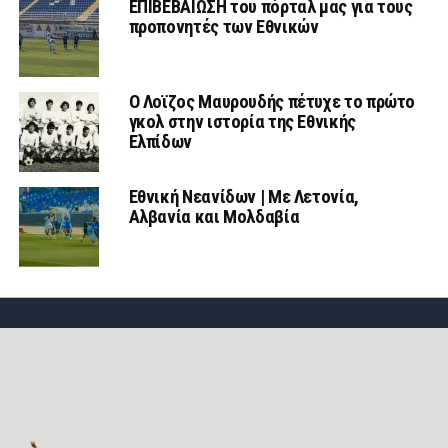
ΕΠΙΒΕΒΑΙΩΣΗ του πόρταλ μας για τους
προπονητές των Εθνικών
Ο Λοϊζος Μαυρουδής πέτυχε το πρώτο
γκολ στην ιστορία της Εθνικής
Ελπίδων
Εθνική Νεανίδων | Mε Λετονία,
Αλβανία και Μολδαβία