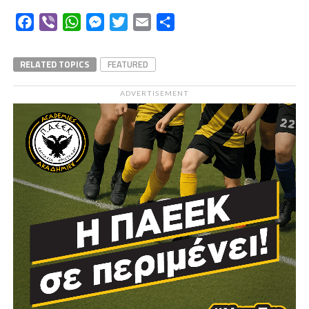
Facebook
Viber
WhatsApp
Messenger
Twitter
Email
Μοιραστείτε
RELATED TOPICS
FEATURED
ADVERTISEMENT