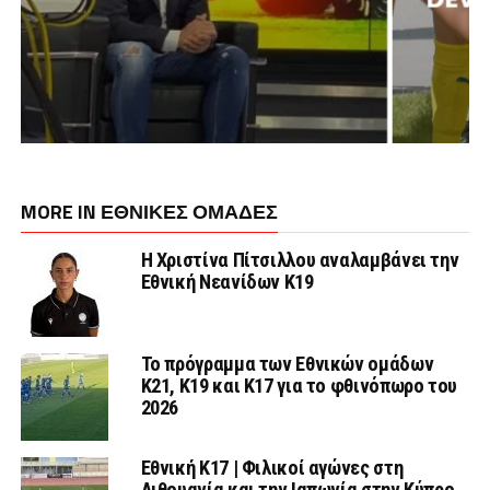
MORE IN ΕΘΝΙΚΕΣ ΟΜΑΔΕΣ
Η Χριστίνα Πίτσιλλου αναλαμβάνει την
Εθνική Νεανίδων Κ19
Το πρόγραμμα των Εθνικών ομάδων
Κ21, Κ19 και Κ17 για το φθινόπωρο του
2026
Εθνική K17 | Φιλικοί αγώνες στη
Λιθουανία και την Ιαπωνία στην Κύπρο