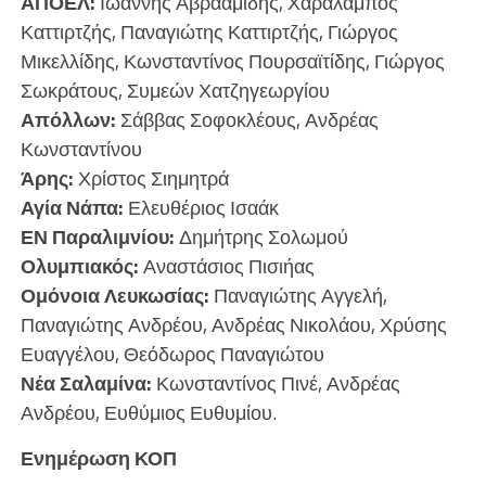
ΑΠΟΕΛ:
Ιωάννης Αβρααμίδης, Χαράλαμπος
Καττιρτζής, Παναγιώτης Καττιρτζής, Γιώργος
Μικελλίδης, Κωνσταντίνος Πουρσαϊτίδης, Γιώργος
Σωκράτους, Συμεών Χατζηγεωργίου
Απόλλων:
Σάββας Σοφοκλέους, Ανδρέας
Κωνσταντίνου
Άρης:
Χρίστος Σιημητρά
Αγία Νάπα:
Ελευθέριος Ισαάκ
ΕΝ Παραλιμνίου:
Δημήτρης Σολωμού
Ολυμπιακός:
Αναστάσιος Πισιήας
Ομόνοια Λευκωσίας:
Παναγιώτης Αγγελή,
Παναγιώτης Ανδρέου, Ανδρέας Νικολάου, Χρύσης
Ευαγγέλου, Θεόδωρος Παναγιώτου
Νέα Σαλαμίνα:
Κωνσταντίνος Πινέ, Ανδρέας
Ανδρέου, Ευθύμιος Ευθυμίου.
Ενημέρωση ΚΟΠ