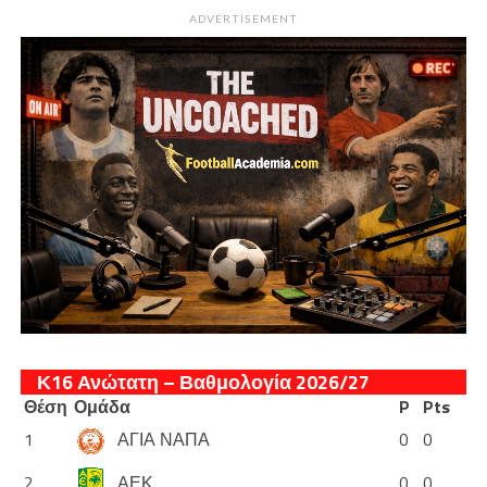
ADVERTISEMENT
Κ16 Ανώτατη – Βαθμολογία 2026/27
Θέση
Ομάδα
P
Pts
1
ΑΓΙΑ ΝΑΠΑ
0
0
2
ΑΕΚ
0
0