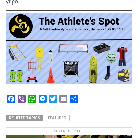
γύρο.
Facebook
Viber
WhatsApp
Messenger
Twitter
Email
Μοιραστείτε
RELATED TOPICS
FEATURED
ADVERTISEMENT