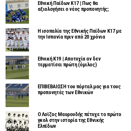
Εθνική Παίδων Κ17 | Πως θα
αξιολογήσει ο νέος προπονητής;
Η ισοπαλία της Εθνικής Παίδων Κ17 με
την Ισπανία πριν από 20 χρόνια
Εθνική Κ19 | Αποτυχία αν δεν
τερματίσει πρώτη (όμιλος)
ΕΠΙΒΕΒΑΙΩΣΗ του πόρταλ μας για τους
προπονητές των Εθνικών
Ο Λοϊζος Μαυρουδής πέτυχε το πρώτο
γκολ στην ιστορία της Εθνικής
Ελπίδων