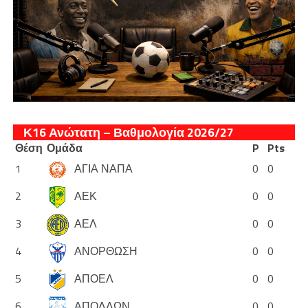
Κ16 Ανώτατη – Βαθμολογία 2026/27
Θέση
Ομάδα
P
Pts
1
ΑΓΙΑ ΝΑΠΑ
0
0
2
ΑΕΚ
0
0
3
ΑΕΛ
0
0
4
ΑΝΟΡΘΩΣΗ
0
0
5
ΑΠΟΕΛ
0
0
6
ΑΠΟΛΛΩΝ
0
0