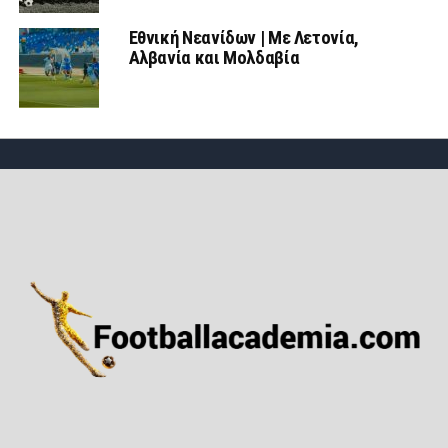
Εθνική Νεανίδων | Mε Λετονία,
Αλβανία και Μολδαβία