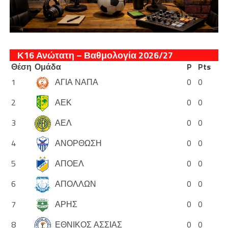
Κ16 Ανώτατη – Βαθμολογία 2026/27
Θέση
Ομάδα
P
Pts
1
ΑΓΙΑ ΝΑΠΑ
0
0
2
ΑΕΚ
0
0
3
ΑΕΛ
0
0
4
ΑΝΟΡΘΩΣΗ
0
0
5
ΑΠΟΕΛ
0
0
6
ΑΠΟΛΛΩΝ
0
0
7
ΑΡΗΣ
0
0
8
ΕΘΝΙΚΟΣ ΑΣΣΙΑΣ
0
0