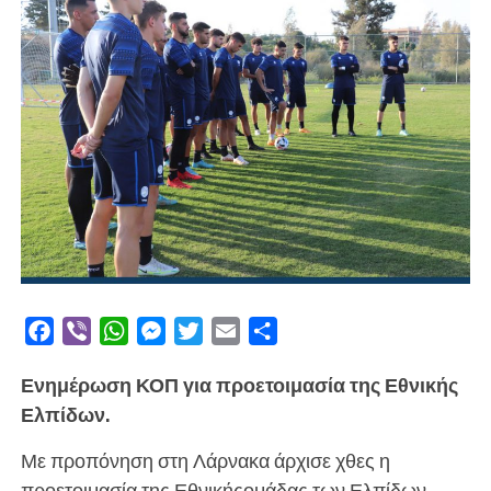
Facebook
Viber
WhatsApp
Messenger
Twitter
Email
Μοιραστείτε
Ενημέρωση ΚΟΠ για προετοιμασία της Εθνικής
Ελπίδων.
Με προπόνηση στη Λάρνακα άρχισε χθες η
προετοιμασία της Εθνικήςομάδας των Ελπίδων