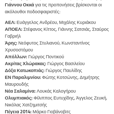
Γιάννου Οκκά
για τις προπονήσεις βρίσκονται οι
ακόλουθοι ποδοσφαιριστές:
ΑΕΛ:
Ευάγγελος Ανδρέου, Μιχάλης Κυριάκου
ΑΠΟΕΛ:
Στέφανος Κίττος, Γιάννης Σατσιάς, Σταύρος
Γαβριήλ
Άρης:
Νεόφυτος Στυλιανού, Κωνσταντίνος
Χρυσοστόμου
Απόλλων:
Γιώργος Ποντικού
Ακρίτας Χλώρακας:
Γιώργος Βασιλείου
Δόξα Κατωκοπιάς:
Γιώργος Παυλίδης
ΕΝ Παραλιμνίου:
Φώτης Κοτσώνης, Δημήτρης
Μαυρουδής
Νέα Σαλαμίνα:
Λουκάς Καλογήρου
Ολυμπιακός:
Φίλιππος Ευτυχίδης, Άγγελος Ζευκή,
Νικόλας Χατζημιτσής
Πέγεια 2014:
Μάρκο Γιοβάνοβιτς