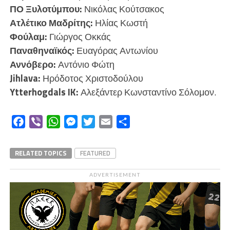
ΠΟ Ξυλοτύμπου:
Νικόλας Κούτσακος
Ατλέτικο Μαδρίτης:
Ηλίας Κωστή
Φούλαμ:
Γιώργος Οκκάς
Παναθηναϊκός:
Ευαγόρας Αντωνίου
Αννόβερο:
Αντόνιο Φώτη
Jihlava:
Ηρόδοτος Χριστοδούλου
Ytterhogdals IK:
Αλεξάντερ Κωνσταντίνο Σόλομον.
Facebook
Viber
WhatsApp
Messenger
Twitter
Email
Μοιραστείτε
RELATED TOPICS
FEATURED
ADVERTISEMENT