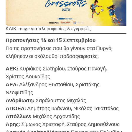
ΚΛΙΚ image για πληροφορίες & εγγραφές
Προπονήσεις 14 και 15 Σεπτεμβρίου
Για τις προπονήσεις που θα γίνουν στα Πυργά,
κλήθηκαν οι ακόλουθοι ποδοσφαιριστές:
ΑΕΚ:
Κυριάκος Σωτηρίου, Σταύρος Παναγή,
Χρίστος Λουκαϊδης
ΑΕΛ:
Αλέξανδρος Ευσταθίου, Χριστάκης
Νεοφυτίδης
Ανόρθωση:
Χαράλαμπος Μιχαλάς
ΑΠΟΕΛ:
Δημήτρης Ιωάννου, Νικόλας Τσιαττάλας
Απόλλων:
Μιχάλης Αρχοντίδης
Άρης:
Σίμωνας Χριστοφή, Σταύρος Δημοσθένους
Διγενής Ακρίτας Μόρφου:
Παναγιώτης Πολυβίου