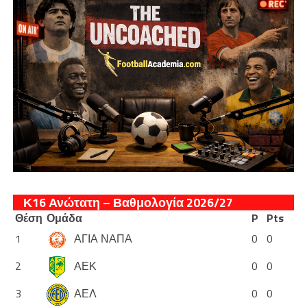
Κ16 Ανώτατη – Βαθμολογία 2026/27
Θέση
Ομάδα
P
Pts
1
ΑΓΙΑ ΝΑΠΑ
0
0
2
ΑΕΚ
0
0
3
ΑΕΛ
0
0