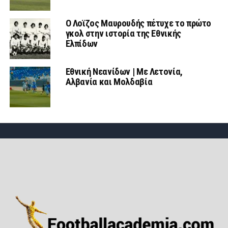
Ο Λοϊζος Μαυρουδής πέτυχε το πρώτο
γκολ στην ιστορία της Εθνικής
Ελπίδων
Εθνική Νεανίδων | Mε Λετονία,
Αλβανία και Μολδαβία