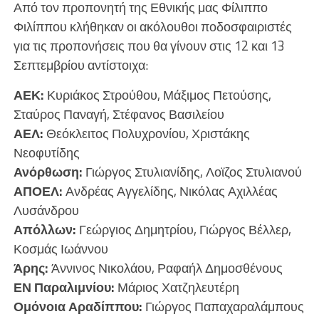
Από τον προπονητή της Εθνικής μας Φίλιππο
Φιλίππου κλήθηκαν οι ακόλουθοι ποδοσφαιριστές
για τις προπονήσεις που θα γίνουν στις 12 και 13
Σεπτεμβρίου αντίστοιχα:
ΑΕΚ:
Κυριάκος Στρούθου, Μάξιμος Πετούσης,
Σταύρος Παναγή, Στέφανος Βασιλείου
ΑΕΛ:
Θεόκλειτος Πολυχρονίου, Χριστάκης
Νεοφυτίδης
Ανόρθωση:
Γιώργος Στυλιανίδης, Λοϊζος Στυλιανού
ΑΠΟΕΛ:
Ανδρέας Αγγελίδης, Νικόλας Αχιλλέας
Λυσάνδρου
Απόλλων:
Γεώργιος Δημητρίου, Γιώργος Βέλλερ,
Κοσμάς Ιωάννου
Άρης:
Άννινος Νικολάου, Ραφαήλ Δημοσθένους
ΕΝ Παραλιμνίου:
Μάριος Χατζηλευτέρη
Ομόνοια Αραδίππου:
Γιώργος Παπαχαραλάμπους