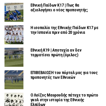
Εθνική Παίδων Κ17 | Πως θα
αξιολογήσει ο νέος προπονητής;
Η ισοπαλία της Εθνικής Παίδων Κ17 με
την Ισπανία πριν από 20 χρόνια
Εθνική Κ19 | Αποτυχία αν δεν
τερματίσει πρώτη (όμιλος)
ΕΠΙΒΕΒΑΙΩΣΗ του πόρταλ μας για τους
προπονητές των Εθνικών
Ο Λοϊζος Μαυρουδής πέτυχε το πρώτο
γκολ στην ιστορία της Εθνικής
Ελπίδων