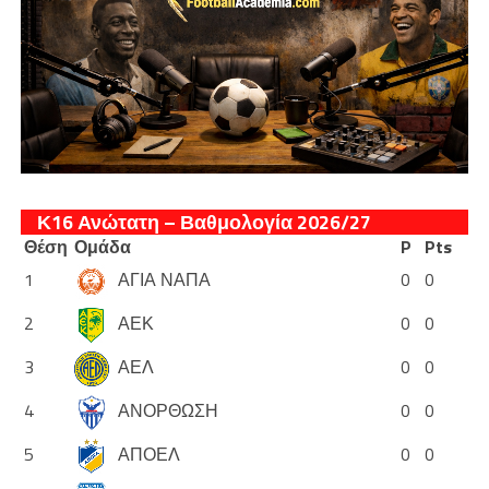
Κ16 Ανώτατη – Βαθμολογία 2026/27
Θέση
Ομάδα
P
Pts
1
ΑΓΙΑ ΝΑΠΑ
0
0
2
ΑΕΚ
0
0
3
ΑΕΛ
0
0
4
ΑΝΟΡΘΩΣΗ
0
0
5
ΑΠΟΕΛ
0
0