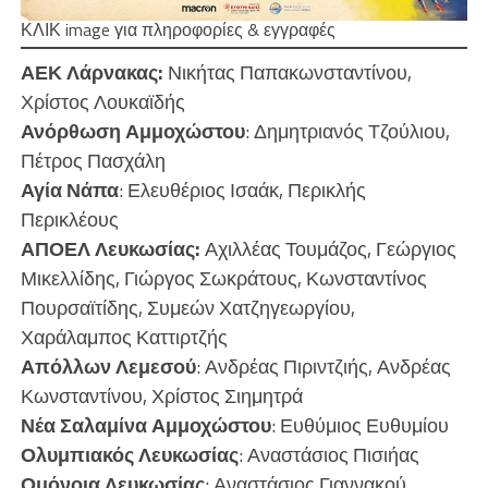
ΚΛΙΚ image για πληροφορίες & εγγραφές
ΑΕΚ Λάρνακας:
Νικήτας Παπακωνσταντίνου,
Χρίστος Λουκαϊδής
Ανόρθωση Αμμοχώστου
: Δημητριανός Τζούλιου,
Πέτρος Πασχάλη
Αγία Νάπα
: Ελευθέριος Ισαάκ, Περικλής
Περικλέους
ΑΠΟΕΛ Λευκωσίας:
Αχιλλέας Τουμάζος, Γεώργιος
Μικελλίδης, Γιώργος Σωκράτους, Κωνσταντίνος
Πουρσαϊτίδης, Συμεών Χατζηγεωργίου,
Χαράλαμπος Καττιρτζής
Απόλλων Λεμεσού
: Ανδρέας Πιριντζιής, Ανδρέας
Κωνσταντίνου, Χρίστος Σιημητρά
Νέα Σαλαμίνα Αμμοχώστου
: Ευθύμιος Ευθυμίου
Ολυμπιακός Λευκωσίας
: Αναστάσιος Πισιήας
Ομόνοια Λευκωσίας
: Αναστάσιος Γιαννακού,