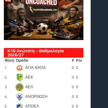
Κ16 Ανώτατη – Βαθμολογία
2026/27
Θέση
Ομάδα
P
Pts
1
ΑΓΙΑ ΝΑΠΑ
0
0
2
ΑΕΚ
0
0
3
ΑΕΛ
0
0
4
ΑΝΟΡΘΩΣΗ
0
0
5
ΑΠΟΕΛ
0
0