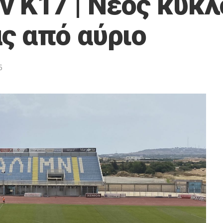
ν Κ17 | Νέος κύκλ
ς από αύριο
6