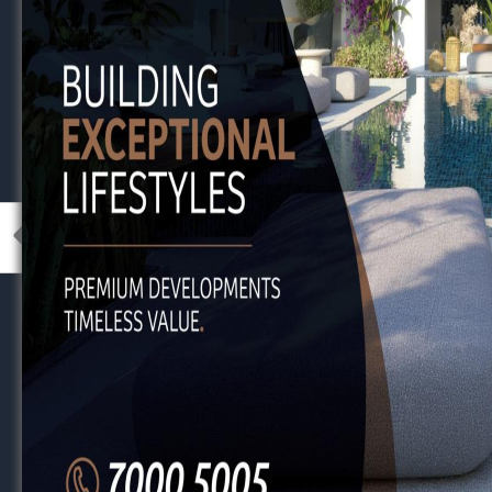
Facebook
Viber
WhatsApp
Messenger
Twitter
Email
Μοιραστείτε
RELATED TOPICS
FEATURED