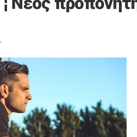
¦ Νέος προπονητή
4