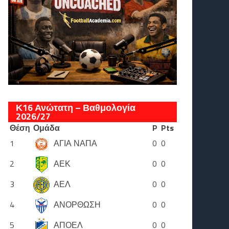
Κ16 Ανώτατη – Βαθμολογία
2026/27
Θέση
Ομάδα
P
Pts
1
ΑΓΙΑ ΝΑΠΑ
0
0
2
ΑΕΚ
0
0
3
ΑΕΛ
0
0
4
ΑΝΟΡΘΩΣΗ
0
0
5
ΑΠΟΕΛ
0
0