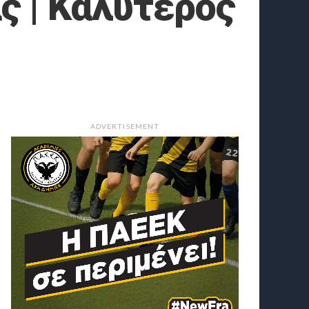
ς | Καλύτερος
ADVERTISEMENT