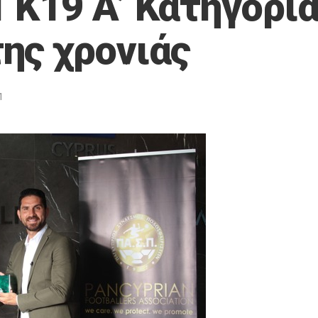
 Κ19 A’ Κατηγορία
ης χρονιάς
1