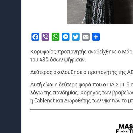
Facebook
Viber
WhatsApp
Messenger
Twitter
Email
Μοιραστείτε
Κορυφαίος προπονητής αναδείχθηκε ο Μάριο
του 43% όσων ψήφισαν.
Δεύτερος ακολούθησε ο προπονητής της ΑΕ
Αυτή είναι η δεύτερη φορά που ο ΠΑ.Σ.Π. δι
λόγω της πανδημίας. Χορηγός των βραβείω
η Cablenet και Δωροθέτης των νικητών το μπλ