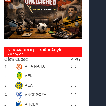
Κ16 Ανώτατη – Βαθμολογία
2026/27
Θέση
Ομάδα
P
Pts
1
ΑΓΙΑ ΝΑΠΑ
0
0
2
ΑΕΚ
0
0
3
ΑΕΛ
0
0
4
ΑΝΟΡΘΩΣΗ
0
0
5
ΑΠΟΕΛ
0
0