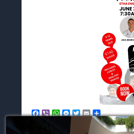
Facebook
Viber
WhatsApp
Messenger
Twitter
Email
Μοιραστείτε
RELATED TOPICS
FEATURED