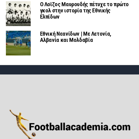
Ο Λοϊζος Μαυρουδής πέτυχε το πρώτο
γκολ στην ιστορία της Εθνικής
Ελπίδων
Εθνική Νεανίδων | Mε Λετονία,
Αλβανία και Μολδαβία