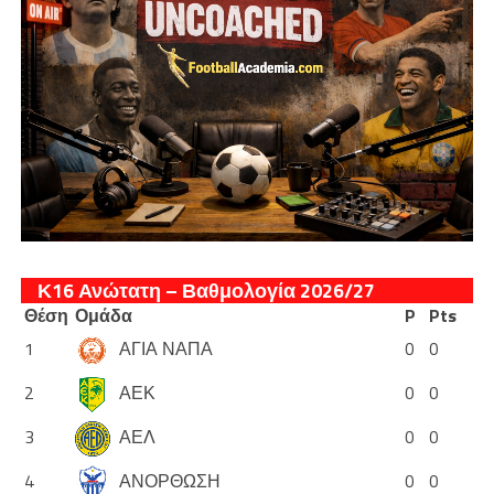
Κ16 Ανώτατη – Βαθμολογία 2026/27
Θέση
Ομάδα
P
Pts
1
ΑΓΙΑ ΝΑΠΑ
0
0
2
ΑΕΚ
0
0
3
ΑΕΛ
0
0
4
ΑΝΟΡΘΩΣΗ
0
0