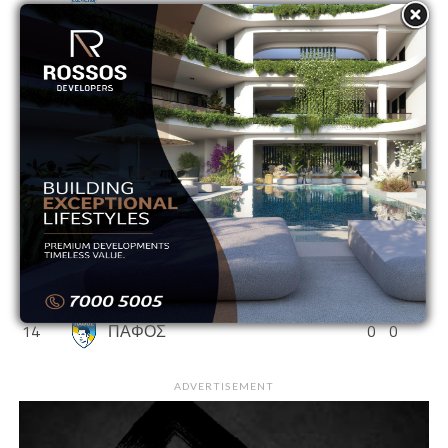
6
ΑΠΟΛΛΩΝ
0
0
7
ΑΡΗΣ
0
0
8
ΕΘΝΙΚΟΣ ΑΣΣΙΑΣ
0
0
9
ΘΟΙ
0
0
10
ΝΕΑ ΣΑΛΑΜΙΝΑ
0
0
11
ΟΛΥΜΠΙΑΚΟΣ
0
0
12
ΟΜΟΝΟΙΑ
0
0
13
ΟΜΟΝΟΙΑ ΑΡΑΔΙΠΠΟΥ
0
0
14
ΠΑΦΟΣ
0
0
ADVERTISEMENT