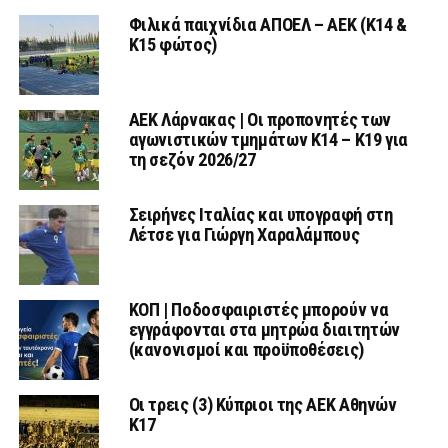
Φιλικά παιχνίδια ΑΠΟΕΛ – ΑΕΚ (Κ14 &
Κ15 φώτος)
AEK Λάρνακας | Οι προπονητές των
αγωνιστικών τμημάτων Κ14 – Κ19 για
τη σεζόν 2026/27
Σειρήνες Ιταλίας και υπογραφή στη
Λέτσε για Γιώργη Χαραλάμπους
ΚΟΠ | Ποδοσφαιριστές μπορούν να
εγγράφονται στα μητρώα διαιτητών
(κανονισμοί και προϋποθέσεις)
Οι τρεις (3) Κύπριοι της ΑΕΚ Αθηνών
Κ17