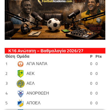
Κ16 Ανώτατη – Βαθμολογία 2026/27
Θέση
Ομάδα
P
Pts
1
ΑΓΙΑ ΝΑΠΑ
0
0
2
ΑΕΚ
0
0
3
ΑΕΛ
0
0
4
ΑΝΟΡΘΩΣΗ
0
0
5
ΑΠΟΕΛ
0
0