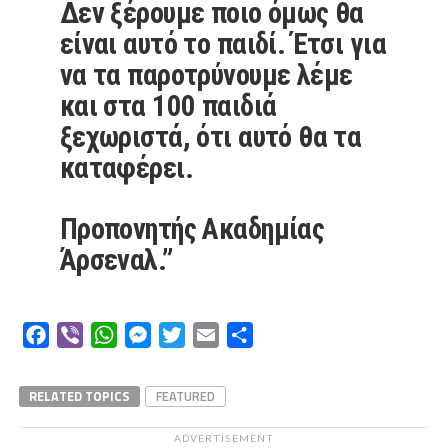
Δεν ξέρουμε ποιο όμως θα
είναι αυτό το παιδί. Έτσι για
να τα παροτρύνουμε λέμε
και στα 100 παιδιά
ξεχωριστά, ότι αυτό θα τα
καταφέρει.
Προπονητής Ακαδημίας
Άρσεναλ.”
Facebook
Viber
WhatsApp
Messenger
Twitter
Email
Μοιραστείτε
RELATED TOPICS
FEATURED
ADVERTISEMENT