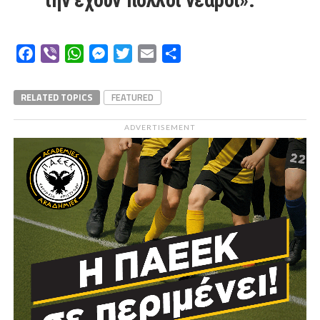
Facebook
Viber
WhatsApp
Messenger
Twitter
Email
Μοιραστείτε
RELATED TOPICS
FEATURED
ADVERTISEMENT