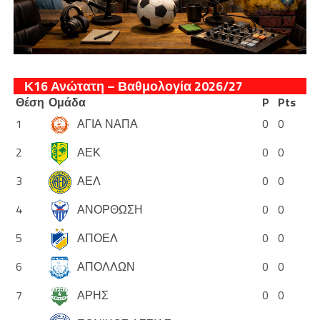
Κ16 Ανώτατη – Βαθμολογία 2026/27
Θέση
Ομάδα
P
Pts
1
ΑΓΙΑ ΝΑΠΑ
0
0
2
ΑΕΚ
0
0
3
ΑΕΛ
0
0
4
ΑΝΟΡΘΩΣΗ
0
0
5
ΑΠΟΕΛ
0
0
6
ΑΠΟΛΛΩΝ
0
0
7
ΑΡΗΣ
0
0