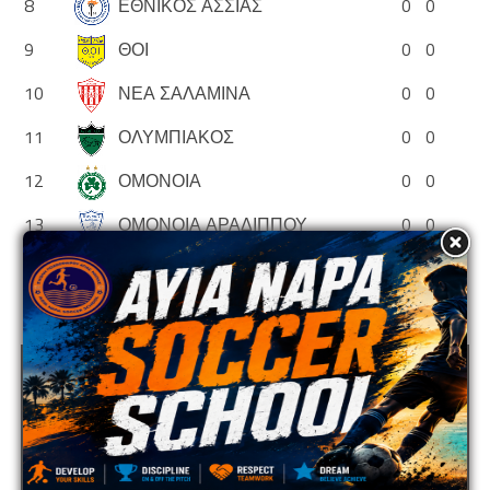
8
ΕΘΝΙΚΟΣ ΑΣΣΙΑΣ
0
0
9
ΘΟΙ
0
0
10
ΝΕΑ ΣΑΛΑΜΙΝΑ
0
0
11
ΟΛΥΜΠΙΑΚΟΣ
0
0
12
ΟΜΟΝΟΙΑ
0
0
13
ΟΜΟΝΟΙΑ ΑΡΑΔΙΠΠΟΥ
0
0
14
ΠΑΦΟΣ
0
0
ADVERTISEMENT