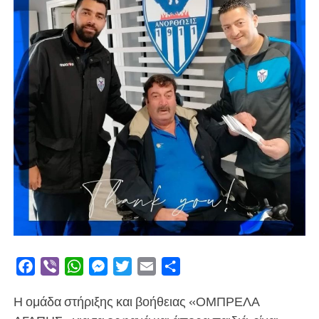
Facebook
Viber
WhatsApp
Messenger
Twitter
Email
Μοιραστείτε
Η ομάδα στήριξης και βοήθειας «ΟΜΠΡΕΛΑ