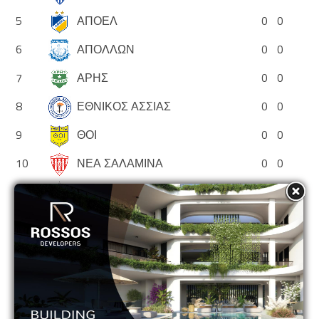
5
ΑΠΟΕΛ
0
0
6
ΑΠΟΛΛΩΝ
0
0
7
ΑΡΗΣ
0
0
8
ΕΘΝΙΚΟΣ ΑΣΣΙΑΣ
0
0
9
ΘΟΙ
0
0
10
ΝΕΑ ΣΑΛΑΜΙΝΑ
0
0
11
ΟΛΥΜΠΙΑΚΟΣ
0
0
12
ΟΜΟΝΟΙΑ
0
0
13
ΟΜΟΝΟΙΑ ΑΡΑΔΙΠΠΟΥ
0
0
14
ΠΑΦΟΣ
0
0
ADVERTISEMENT