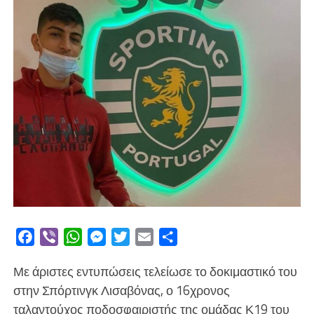
Facebook
Viber
WhatsApp
Messenger
Twitter
Email
Μοιραστείτε
Με άριστες εντυπώσεις τελείωσε το δοκιμαστικό του
στην Σπόρτινγκ Λισαβόνας, ο 16χρονος
ταλαντούχος ποδοσφαιριστής της ομάδας Κ19 του