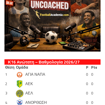
Κ16 Ανώτατη – Βαθμολογία 2026/27
Θέση
Ομάδα
P
Pts
1
ΑΓΙΑ ΝΑΠΑ
0
0
2
ΑΕΚ
0
0
3
ΑΕΛ
0
0
4
ΑΝΟΡΘΩΣΗ
0
0